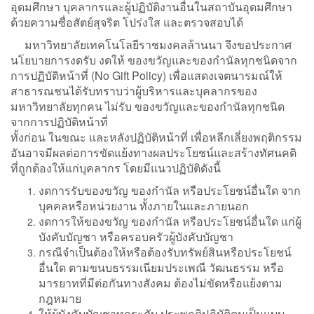
อุดมศึกษา บุคลากรและผู้ปฏิบัติงานอื่นในสถาบันอุดมศึกษา
ด้วยความซื่อสัตย์สุจริต โปร่งใส และตรวจสอบได้
มหาวิทยาลัยเทคโนโลยีราชมงคลล้านนา จึงขอประกาศ
นโยบายการงดรับ งดให้ ของขวัญและของกำนัลทุกชนิดจาก
การปฏิบัติหน้าที่ (No Gift Policy) เพื่อแสดงเจตนารมณ์ให้
สาธารณชนได้รับทราบว่าผู้บริหารและบุคลากรของ
มหาวิทยาลัยทุกคน ไม่รับ ของขวัญและของกำนัลทุกชนิด
จากการปฏิบัติหน้าที่
ทั้งก่อน ในขณะ และหลังปฏิบัติหน้าที่ เพื่อหลีกเลี่ยงพฤติกรรม
อันอาจมีผลต่อการขัดแย้งทางผลประโยชน์และสร้างทัศนคติ
ที่ถูกต้องให้แก่บุคลากร โดยมีแนวปฏิบัติดังนี้
งดการรับของขวัญ ของกำนัล หรือประโยชน์อื่นใด จาก
บุคคลหรือหน่วยงาน ทั้งภายในและภายนอก
งดการให้ของขวัญ ของกำนัล หรือประโยชน์อื่นใด แก่ผู้
บังคับบัญชา หรือครอบครัวผู้บังคับบัญชา
กรณีจำเป็นต้องให้หรือต้องรับทรัพย์สินหรือประโยชน์
อื่นใด ตามขนบธรรมเนียมประเพณี วัฒนธรรม หรือ
มารยาทที่มีต่อกันทางสังคม ต้องไม่ขัดหรือแย้งตาม
กฎหมาย
ให้ผู้บังคับบัญชาทุกระดับ ประพฤติปฏิบัติตนเป็นแบบ