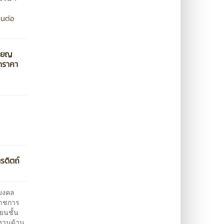
านต่อ
รียญ
ดราคา
รดิตถ์
ชมงคล
ราชการ
ยนชั้น
ูงานด้าน