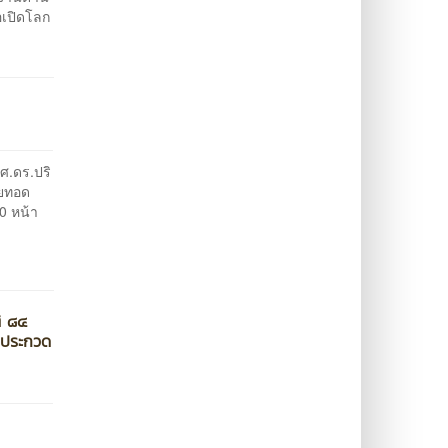
อเปิดโลก
ผศ.ดร.ปริ
ายทอด
40 หน้า
ิ ๘๔
ีประกวด