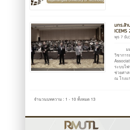
มทร.ล้า
ICEMS 
พุธ 7 ธั
มหาวิท
วิชาการ
Associa
ระบบไฟฟ้
ช่วยศาส
ณ โรงแร
จำนวนบทความ : 1 - 10 ทั้งหมด 13