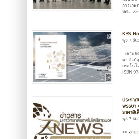
การเกษต
>> 
ทัศ...
KBS No.
พุธ 7 ธั
เตาพลังง
ดา จิ่ว
เทคโนโล
ISBN 97
ประกาศป
พรรษา ต
ราคาอิเ
พุธ 7 ธั
>> อ่านต