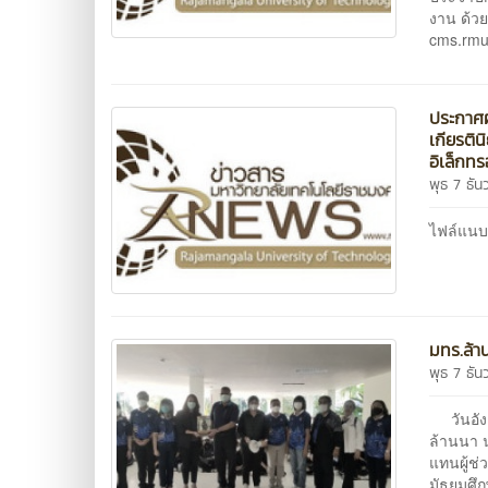
งาน ด้วย
cms.rmu
ประกาศ
เกียรติ
อิเล็กท
พุธ 7 ธั
ไฟล์แน
มทร.ล้า
พุธ 7 ธั
วันอังค
ล้านนา 
แทนผู้ช
มัธยมศึก