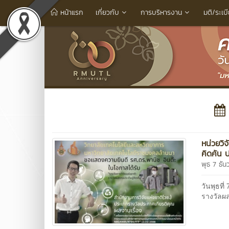
หน้าแรก
เกี่ยวกับ
การบริหารงาน
มติ/ระเบ
หน่วยวิ
คิดค้น 
พุธ 7 ธั
วันพุธท
รางวัลผ