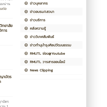
ข่าวบุคลากร
ทองน่าน
านต่อ
ข่าวอบรม/เสวนา
ข่าวบริการ
วิทยาลัย
คลังความรู้
ปีการ
ข่าววิเทศสัมพันธ์
ข่าวทำนุบำรุงศิลปวัฒนธรรม
RMUTL ช่อง@Youtube
RMUTL วารสารออนไลน์
News Clipping
ญญาบัตร
ด
ญาบัตร
นวน 1