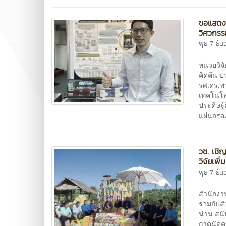
ขอแสดงค
วิศวกร
พุธ 7 ธั
หน่วยวิ
คิดค้น 
รศ.ดร.พ
เทคโนโลย
ประดิษฐ
แผ่นกรอง
วช. เชิ
วิจัยเพิ่
พุธ 7 ธั
สำนักงา
ร่วมกับส
น่าน สน
กาดนัดคล