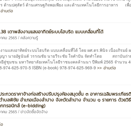
ร ด้านปศุสัตว์ ด้านเศรษฐกิจพอเพียง และด้านเทคโนโลยีการอาหาร เพื่
อ่านต่อ
38 เตาพลังงานแสงอาทิตย์ระบบไฮบริด แบบเคลื่อนที่ได้
/
นวาคม 2565
คลังความรู้
านแสงอาทิตย์ระบบไฮบริด แบบเคลื่อนที่ได้ โดย ผศ.ดร.พินิจ เนื่องภิรมย์ 
ปัญญา นายอัฐนันต์ วรรณชัย นายวีระชัย ใจคำปัน จัดทำโดย สถาบันถ่
ยีสู่ชุมชน มหาวิทยาลัยเทคโนโลยีราชมงคลล้านนา ปีพิมพ์ 2565 จำนวน 
>> อ่านต่อ
8-974-625-970-5 ISBN (e-book) 978-974-625-969-9
ระกวดราคาจ้างก่อสร้างปรับปรุงห้องสมุดชั้น ๓ อาคารเฉลิมพระเกียรต
ำบลพิชัย อำเภอเมืองลำปาง จังหวัดลำปาง จำนวน ๑ รายการ ด้วยวิธ
ล็กทรอนิกส์ (e-bidding)
/
นวาคม 2565
ข่าวจัดซื้อจัดจ้าง
่อ