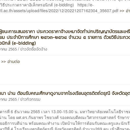
วิธีประกวดราคาอิเล็กทรอนิกส์ (e-bidding) https://e-
>> อ่
tl.ac.th/assets/upload/files/2022/12/20221207162304_35607.pdf
ผู้ชนะการเสนอราคา ประกวดราคาจ้างเหมาจัดทำปกปริญญาบัตรและเห
นิยม ประจำปีการศึกษา ๒๕๖๓-๒๕๖๔ จำนวน ๕ รายการ ด้วยวิธีประกว
รอนิกส์ (e-bidding)
/
นวาคม 2565
ข่าวจัดซื้อจัดจ้าง
>> อ่านต่อ
บ
นนา น่าน ต้อนรับคณะศึกษาดูงานจากโรงเรียนอุตรดิตถ์ดรุณี จังหวัดอุต
/
นวาคม 2565
ข่าวกิจกรรม
ารที่ 6 ธันวาคม 2565 เวลา 13.00-15.00 น. มหาวิทยาลัยเทคโนโลยีรา
น่าน โดย ผศ.ดร.กันยาพร ไชยวงศ์ รองคณบดีคณะวิศวกรรมศาสตร์ รักษา
่วยอธิการบดีน่าน พร้อมคณะทำงาน เปิดบ้านให้การต้อนรับคณะครูและนักเรี
ษาปีที่ 4 โรงเรียนอุตรดิตถ์ดรุณี จังหวัดอุตรดิตถ์ จำนวน269 คน เข้าศึกษาด