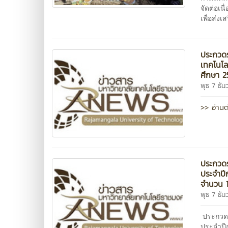
จัดต่อเน
เพื่อส่ง
ประกวดร
เทคโนโล
ศึกษา 2
พุธ 7 ธั
>> อ่านต
ประกวดร
ประจำป
จำนวน 1
พุธ 7 ธั
ประกวดร
ประจำปี